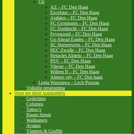
Uit
AZ – FC Den Haag
Excelsior – FC Den Haag
Ajakkes – FC Den Haag
FC Groningen – FC Den Haag
FC Dordrecht – FC Den Haag
Feyenoord – FC Den Haag
Go Ahead Eagles – FC Den Haag
SC Heerenveen – FC Den Haag
PEC Zwolle – FC Den Haag
Heracles Almelo – FC Den Haag
PSV – FC Den Haag
Vitesse – FC Den Haag
Willem II – FC Den Haag
Almere city – FC Den haag
Legia Warszawa – Lech Poznan
Volledig programma
Voor en door supporters
Gedichten
Columns
Tattoo’s
Haags Spruit
Wallpapers
Avatars
Vlaggen & Graffiti