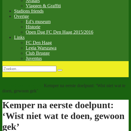
Avatars
Vlaggen & Graffiti
Stadions friends
Overige
Ed’s museum
Historie
Open Dag FC Den Haag 2015/2016
Links
FC Den Haag
Legia Warszawa
Club Brugge
Juventus
Home
Geen categorie
Kemper na eerste doelpunt: ‘Wist niet wat te
doen, gewoon gek’
Kemper na eerste doelpunt:
‘Wist niet wat te doen, gewoon
gek’