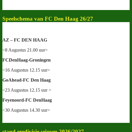
Speelschema van FC Den Haag 26/27
AZ – FC DEN HAAG
<8 Augustus 21.00 uur>
FCDenHaag-Groningen
<16 Augustus 12.15 uur>
GoAhead-FC Den Haag
<23 Augustus 12.15 uur >
Feyenoord-FC DenHaag
<30 Augustus 14.30 uur>
stand eredivisie seizoen 2026/2027