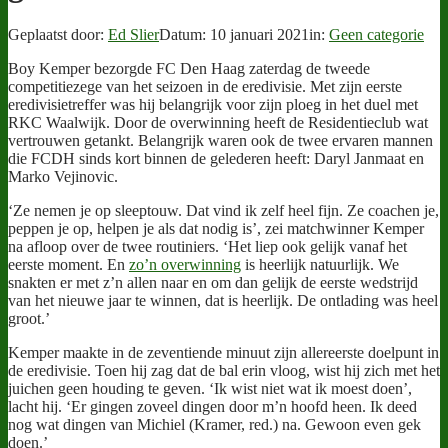
Geplaatst door:
Ed Slier
Datum:
10 januari 2021
in:
Geen categorie
Boy Kemper bezorgde FC Den Haag zaterdag de tweede
competitiezege van het seizoen in de eredivisie. Met zijn eerste
eredivisietreffer was hij belangrijk voor zijn ploeg in het duel met
RKC Waalwijk. Door de overwinning heeft de Residentieclub wat
vertrouwen getankt. Belangrijk waren ook de twee ervaren mannen
die FCDH sinds kort binnen de gelederen heeft: Daryl Janmaat en
Marko Vejinovic.
‘Ze nemen je op sleeptouw. Dat vind ik zelf heel fijn. Ze coachen je,
peppen je op, helpen je als dat nodig is’, zei matchwinner Kemper
na afloop over de twee routiniers. ‘Het liep ook gelijk vanaf het
eerste moment. En
zo’n overwinning
is heerlijk natuurlijk. We
snakten er met z’n allen naar en om dan gelijk de eerste wedstrijd
van het nieuwe jaar te winnen, dat is heerlijk. De ontlading was heel
groot.’
Kemper maakte in de zeventiende minuut zijn allereerste doelpunt in
de eredivisie. Toen hij zag dat de bal erin vloog, wist hij zich met het
juichen geen houding te geven. ‘Ik wist niet wat ik moest doen’,
lacht hij. ‘Er gingen zoveel dingen door m’n hoofd heen. Ik deed
nog wat dingen van Michiel (Kramer, red.) na. Gewoon even gek
doen.’