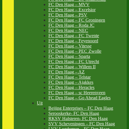
FC Den Haag – MVV
FC Den Haag – Excelsior
FC Den Haag – PSV
FC Den Haag – FC Groningen
FC Den Haag – Roda JC
FC Den Haag – NEC
FC Den Haag – FC Twente
FC Den Haag – Feyenoord
FC Den Haag – Vitesse
FC Den Haag – PEC Zwolle
FC Den Haag – Sparta
FC Den Haag – FC Utrecht
FC Den Haag – Willem II
FC Den Haag – AZ
FC Den Haag – Telstar
FC Den Haag – Ajakkes
FC Den Haag – Heracles
FC Den Haag – sc Heerenveen
FC Den Haag – Go Ahead Eagles
Uit
Beijing Enterprises – FC Den Haag
Serooskerke- FC Den Haag
RKSV Halsteren- FC Den Haag
SVV Scheveningen – FC Den Haag
LVV Lugdumun – FC Den Haag