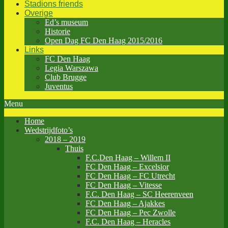
Stadions friends
Overige
Ed’s museum
Historie
Open Dag FC Den Haag 2015/2016
Links
FC Den Haag
Legia Warszawa
Club Brugge
Juventus
Menu
Home
Wedstrijdfoto’s
2018 – 2019
Thuis
F.C.Den Haag – Willem II
FC Den Haag – Excelsior
FC Den Haag – FC Utrecht
FC Den Haag – Vitesse
F.C. Den Haag – SC Heerenveen
FC Den Haag – Ajakkes
FC Den Haag – Pec Zwolle
F.C. Den Haag – Heracles