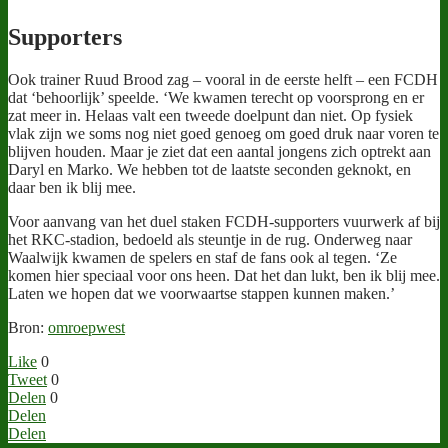
Supporters
Ook trainer Ruud Brood zag – vooral in de eerste helft – een FCDH
dat ‘behoorlijk’ speelde. ‘We kwamen terecht op voorsprong en er
zat meer in. Helaas valt een tweede doelpunt dan niet. Op fysiek
vlak zijn we soms nog niet goed genoeg om goed druk naar voren te
blijven houden. Maar je ziet dat een aantal jongens zich optrekt aan
Daryl en Marko. We hebben tot de laatste seconden geknokt, en
daar ben ik blij mee.
Voor aanvang van het duel staken FCDH-supporters vuurwerk af bij
het RKC-stadion, bedoeld als steuntje in de rug. Onderweg naar
Waalwijk kwamen de spelers en staf de fans ook al tegen. ‘Ze
komen hier speciaal voor ons heen. Dat het dan lukt, ben ik blij mee.
Laten we hopen dat we voorwaartse stappen kunnen maken.’
Bron:
omroepwest
Like
0
Tweet
0
Delen
0
Delen
Delen