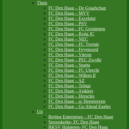
Thuis
FC Den Haag – De Graafschap
FC Den Haag – MVV
FC Den Haag – Excelsior
FC Den Haag – PSV
FC Den Haag – FC Groningen
FC Den Haag – Roda JC
FC Den Haag – NEC
FC Den Haag – FC Twente
FC Den Haag – Feyenoord
FC Den Haag – Vitesse
FC Den Haag – PEC Zwolle
FC Den Haag – Sparta
FC Den Haag – FC Utrecht
FC Den Haag – Willem II
FC Den Haag – AZ
FC Den Haag – Telstar
FC Den Haag – Ajakkes
FC Den Haag – Heracles
FC Den Haag – sc Heerenveen
FC Den Haag – Go Ahead Eagles
Uit
Beijing Enterprises – FC Den Haag
Serooskerke- FC Den Haag
RKSV Halsteren- FC Den Haag