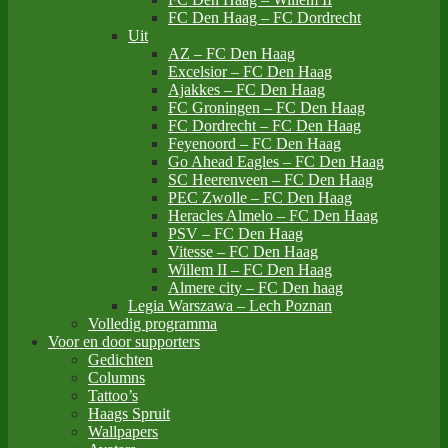
FC Den Haag – FC Dordrecht
Uit
AZ – FC Den Haag
Excelsior – FC Den Haag
Ajakkes – FC Den Haag
FC Groningen – FC Den Haag
FC Dordrecht – FC Den Haag
Feyenoord – FC Den Haag
Go Ahead Eagles – FC Den Haag
SC Heerenveen – FC Den Haag
PEC Zwolle – FC Den Haag
Heracles Almelo – FC Den Haag
PSV – FC Den Haag
Vitesse – FC Den Haag
Willem II – FC Den Haag
Almere city – FC Den haag
Legia Warszawa – Lech Poznan
Volledig programma
Voor en door supporters
Gedichten
Columns
Tattoo’s
Haags Spruit
Wallpapers