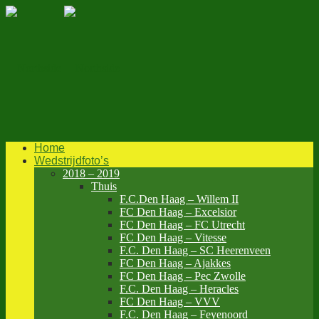
Home
Wedstrijdfoto’s
2018 – 2019
Thuis
F.C.Den Haag – Willem II
FC Den Haag – Excelsior
FC Den Haag – FC Utrecht
FC Den Haag – Vitesse
F.C. Den Haag – SC Heerenveen
FC Den Haag – Ajakkes
FC Den Haag – Pec Zwolle
F.C. Den Haag – Heracles
FC Den Haag – VVV
F.C. Den Haag – Feyenoord