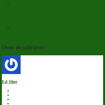
Vorige
FCDH-supporters onthalen spelersbus met
vuurwerk en fakkels na overwinning op RKC
Volgende
Daryl Janmaat wijst FCDH de weg
Over de schrijver
Ed Slier