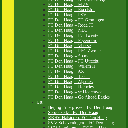
FC Den Haag – MVV
FC Den Haag – Excelsior
FC Den Haag – PSV
FC Den Haag – FC Groningen
FC Den Haag – Roda JC
FC Den Haag – NEC
FC Den Haag – FC Twente
FC Den Haag – Feyenoord
FC Den Haag – Vitesse
FC Den Haag – PEC Zwolle
FC Den Haag – Sparta
FC Den Haag – FC Utrecht
FC Den Haag – Willem II
FC Den Haag – AZ
FC Den Haag – Telstar
FC Den Haag – Ajakkes
FC Den Haag – Heracles
FC Den Haag – sc Heerenveen
FC Den Haag – Go Ahead Eagles
Uit
Beijing Enterprises – FC Den Haag
Serooskerke- FC Den Haag
RKSV Halsteren- FC Den Haag
SVV Scheveningen – FC Den Haag
LVV Lugdumun – FC Den Haag