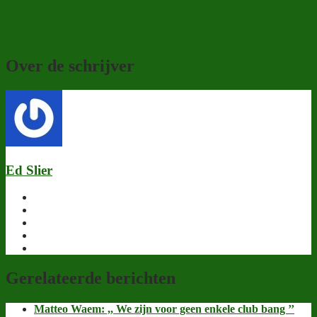
Van der Velde ’t Veentje al 34 jaar sponsor van
FC Den Haag
Over de schrijver
Ed Slier
Gerelateerde berichten
Matteo Waem: ,, We zijn voor geen enkele club bang ’’