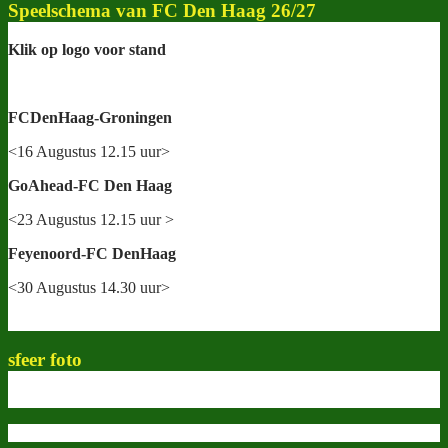
Speelschema van FC Den Haag 26/27
Klik op logo voor stand
FCDenHaag-Groningen
<16 Augustus 12.15 uur>
GoAhead-FC Den Haag
<23 Augustus 12.15 uur >
Feyenoord-FC DenHaag
<30 Augustus 14.30 uur>
sfeer foto