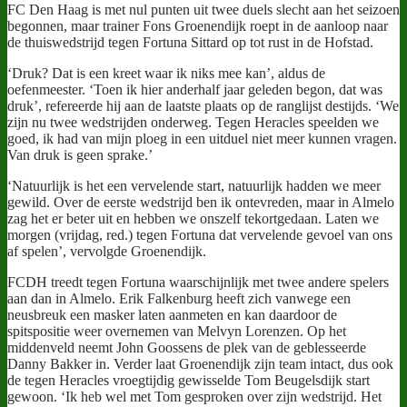
FC Den Haag is met nul punten uit twee duels slecht aan het seizoen
begonnen, maar trainer Fons Groenendijk roept in de aanloop naar
de thuiswedstrijd tegen Fortuna Sittard op tot rust in de Hofstad.
‘Druk? Dat is een kreet waar ik niks mee kan’, aldus de
oefenmeester. ‘Toen ik hier anderhalf jaar geleden begon, dat was
druk’, refereerde hij aan de laatste plaats op de ranglijst destijds. ‘We
zijn nu twee wedstrijden onderweg. Tegen Heracles speelden we
goed, ik had van mijn ploeg in een uitduel niet meer kunnen vragen.
Van druk is geen sprake.’
‘Natuurlijk is het een vervelende start, natuurlijk hadden we meer
gewild. Over de eerste wedstrijd ben ik ontevreden, maar in Almelo
zag het er beter uit en hebben we onszelf tekortgedaan. Laten we
morgen (vrijdag, red.) tegen Fortuna dat vervelende gevoel van ons
af spelen’, vervolgde Groenendijk.
FCDH treedt tegen Fortuna waarschijnlijk met twee andere spelers
aan dan in Almelo. Erik Falkenburg heeft zich vanwege een
neusbreuk een masker laten aanmeten en kan daardoor de
spitspositie weer overnemen van Melvyn Lorenzen. Op het
middenveld neemt John Goossens de plek van de geblesseerde
Danny Bakker in. Verder laat Groenendijk zijn team intact, dus ook
de tegen Heracles vroegtijdig gewisselde Tom Beugelsdijk start
gewoon. ‘Ik heb wel met Tom gesproken over zijn wedstrijd. Het