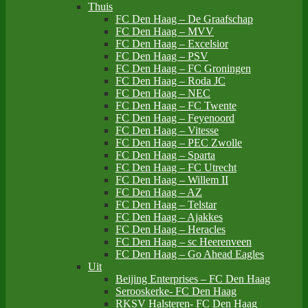
Thuis
FC Den Haag – De Graafschap
FC Den Haag – MVV
FC Den Haag – Excelsior
FC Den Haag – PSV
FC Den Haag – FC Groningen
FC Den Haag – Roda JC
FC Den Haag – NEC
FC Den Haag – FC Twente
FC Den Haag – Feyenoord
FC Den Haag – Vitesse
FC Den Haag – PEC Zwolle
FC Den Haag – Sparta
FC Den Haag – FC Utrecht
FC Den Haag – Willem II
FC Den Haag – AZ
FC Den Haag – Telstar
FC Den Haag – Ajakkes
FC Den Haag – Heracles
FC Den Haag – sc Heerenveen
FC Den Haag – Go Ahead Eagles
Uit
Beijing Enterprises – FC Den Haag
Serooskerke- FC Den Haag
RKSV Halsteren- FC Den Haag