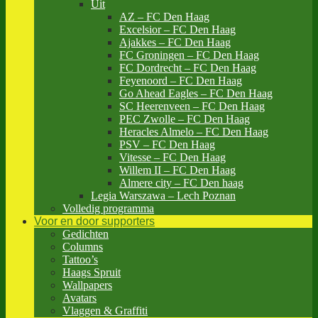
Uit
AZ – FC Den Haag
Excelsior – FC Den Haag
Ajakkes – FC Den Haag
FC Groningen – FC Den Haag
FC Dordrecht – FC Den Haag
Feyenoord – FC Den Haag
Go Ahead Eagles – FC Den Haag
SC Heerenveen – FC Den Haag
PEC Zwolle – FC Den Haag
Heracles Almelo – FC Den Haag
PSV – FC Den Haag
Vitesse – FC Den Haag
Willem II – FC Den Haag
Almere city – FC Den haag
Legia Warszawa – Lech Poznan
Volledig programma
Voor en door supporters
Gedichten
Columns
Tattoo’s
Haags Spruit
Wallpapers
Avatars
Vlaggen & Graffiti