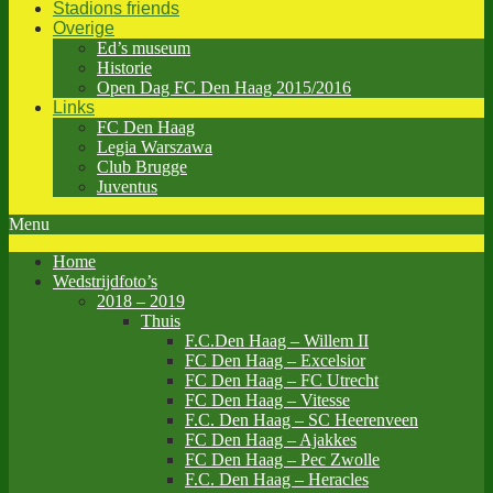
Stadions friends
Overige
Ed’s museum
Historie
Open Dag FC Den Haag 2015/2016
Links
FC Den Haag
Legia Warszawa
Club Brugge
Juventus
Menu
Home
Wedstrijdfoto’s
2018 – 2019
Thuis
F.C.Den Haag – Willem II
FC Den Haag – Excelsior
FC Den Haag – FC Utrecht
FC Den Haag – Vitesse
F.C. Den Haag – SC Heerenveen
FC Den Haag – Ajakkes
FC Den Haag – Pec Zwolle
F.C. Den Haag – Heracles