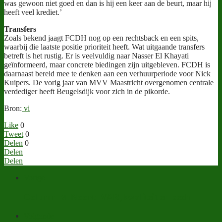
was gewoon niet goed en dan is hij een keer aan de beurt, maar hij
heeft veel krediet.’
Transfers
Zoals bekend jaagt FCDH nog op een rechtsback en een spits,
waarbij die laatste positie prioriteit heeft. Wat uitgaande transfers
betreft is het rustig. Er is veelvuldig naar Nasser El Khayati
geïnformeerd, maar concrete biedingen zijn uitgebleven. FCDH is
daarnaast bereid mee te denken aan een verhuurperiode voor Nick
Kuipers. De vorig jaar van MVV Maastricht overgenomen centrale
verdediger heeft Beugelsdijk voor zich in de pikorde.
Bron:
vi
Like
0
Tweet
0
Delen
0
Delen
Delen
Vorige
Column M.Noort: VAR,kwaliteit en pech
Volgende