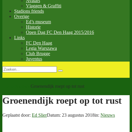
Avatars
Vlaggen & Graffiti
Stadions friends
Overige
Ed’s museum
Historie
Open Dag FC Den Haag 2015/2016
Links
FC Den Haag
Legia Warszawa
Club Brugge
Juventus
Home
Nieuws
Groenendijk roept op tot rust
Groenendijk roept op tot rust
Geplaatst door:
Ed Slier
Datum:
23 augustus 2018
in:
Nieuws