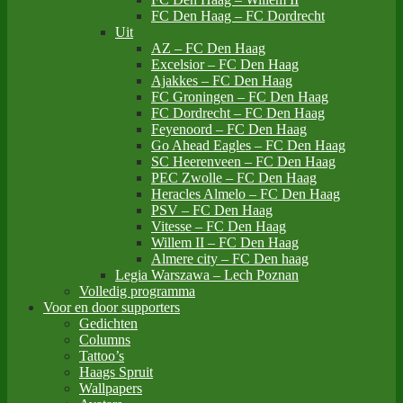
FC Den Haag – FC Dordrecht
Uit
AZ – FC Den Haag
Excelsior – FC Den Haag
Ajakkes – FC Den Haag
FC Groningen – FC Den Haag
FC Dordrecht – FC Den Haag
Feyenoord – FC Den Haag
Go Ahead Eagles – FC Den Haag
SC Heerenveen – FC Den Haag
PEC Zwolle – FC Den Haag
Heracles Almelo – FC Den Haag
PSV – FC Den Haag
Vitesse – FC Den Haag
Willem II – FC Den Haag
Almere city – FC Den haag
Legia Warszawa – Lech Poznan
Volledig programma
Voor en door supporters
Gedichten
Columns
Tattoo’s
Haags Spruit
Wallpapers