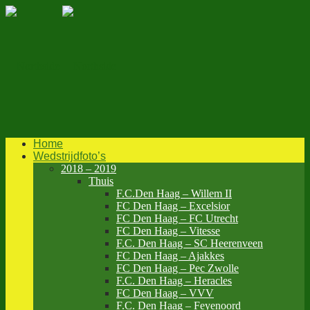
Home
Wedstrijdfoto’s
2018 – 2019
Thuis
F.C.Den Haag – Willem II
FC Den Haag – Excelsior
FC Den Haag – FC Utrecht
FC Den Haag – Vitesse
F.C. Den Haag – SC Heerenveen
FC Den Haag – Ajakkes
FC Den Haag – Pec Zwolle
F.C. Den Haag – Heracles
FC Den Haag – VVV
F.C. Den Haag – Feyenoord