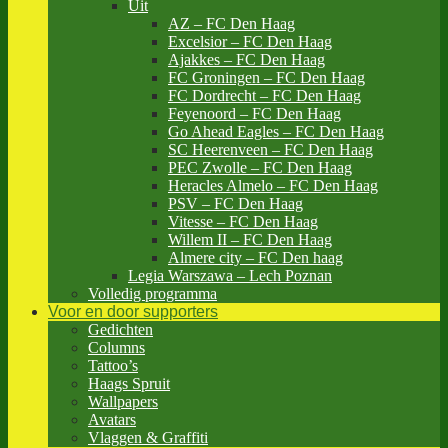
Uit
AZ – FC Den Haag
Excelsior – FC Den Haag
Ajakkes – FC Den Haag
FC Groningen – FC Den Haag
FC Dordrecht – FC Den Haag
Feyenoord – FC Den Haag
Go Ahead Eagles – FC Den Haag
SC Heerenveen – FC Den Haag
PEC Zwolle – FC Den Haag
Heracles Almelo – FC Den Haag
PSV – FC Den Haag
Vitesse – FC Den Haag
Willem II – FC Den Haag
Almere city – FC Den haag
Legia Warszawa – Lech Poznan
Volledig programma
Voor en door supporters
Gedichten
Columns
Tattoo’s
Haags Spruit
Wallpapers
Avatars
Vlaggen & Graffiti