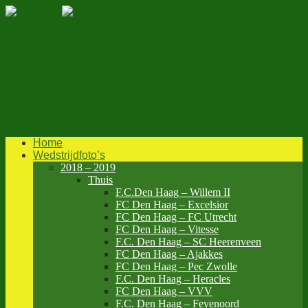
Home
Wedstrijdfoto’s
2018 – 2019
Thuis
F.C.Den Haag – Willem II
FC Den Haag – Excelsior
FC Den Haag – FC Utrecht
FC Den Haag – Vitesse
F.C. Den Haag – SC Heerenveen
FC Den Haag – Ajakkes
FC Den Haag – Pec Zwolle
F.C. Den Haag – Heracles
FC Den Haag – VVV
F.C. Den Haag – Feyenoord