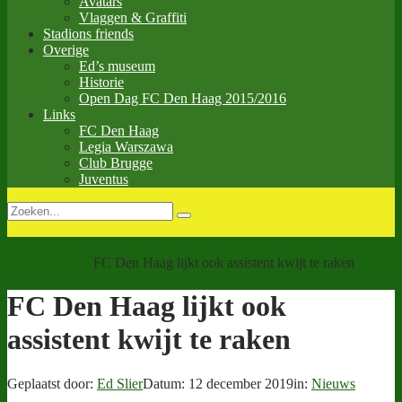
Avatars
Vlaggen & Graffiti
Stadions friends
Overige
Ed’s museum
Historie
Open Dag FC Den Haag 2015/2016
Links
FC Den Haag
Legia Warszawa
Club Brugge
Juventus
Home
Nieuws
FC Den Haag lijkt ook assistent kwijt te raken
FC Den Haag lijkt ook
assistent kwijt te raken
Geplaatst door:
Ed Slier
Datum:
12 december 2019
in:
Nieuws