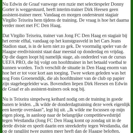
Nu Edwin de Graaf vanwege een ruzie met selectiespeler Donny
Gorter is weggestuurd, heeft interim-trainer Dirk Heesen geen
assistent-trainer meer. Vandaag en morgen ondersteunt stagiair
Virgilio Teixeira hem tijdens de training. De vraag is hoe het daarna
verder moet met FC Den Haag.
Dat Virgilio Teixeira, trainer van Jong FC Den Haag en stagiair bij
het eerste elftal, vandaag op het kunstgrasveld in het Cars Jeans
Stadion staat, is in de kern niet zo gek. De voormalig speler van de
Haagse eredivisionist staat daar meestal op donderdag en vrijdag.
Op die dagen loopt hij namelijk stage, als onderdeel van de cursus
UEFA PRO, die hij volgt om hoofdtrainer in het betaald voetbal te
kunnen worden. Toch verschilt de situatie in Den Haag enorm van
hoe het er tot voor kort aan toeging. Twee weken geleden was het
nog Fons Groenendijk, die als hoofdtrainer van de club op papier
zijn stagebegeleider was. Bovendien liepen Dirk Heesen en Edwin
de Graaf er als assistent-trainers ook nog bij.
Nu is Teixeira simpelweg keihard nodig om de training in goede
banen te leiden. ,,Ik wilde de donderdagtraining deze week eigenlijk
een keertje overslaan”, legt hij uit. ,,Ik wilde me focussen op mijn
eigen ploeg, in aanloop naar de belangrijke competitiewedstrijd
tegen Westlandia (Jong FC Den Haag komt op zondag uit in de
derde divisie en speelt daarin een streekderby tegen Westlandia, dat
op de ranglijst twee punten meer heeft dan de Haagse beloften,