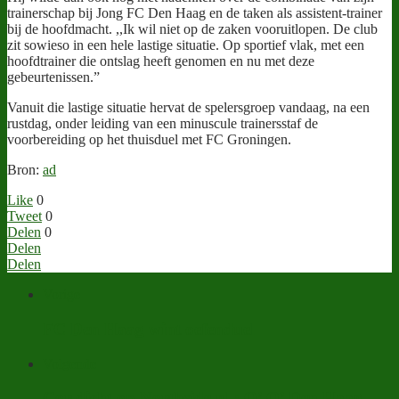
trainerschap bij Jong FC Den Haag en de taken als assistent-trainer
bij de hoofdmacht. ,,Ik wil niet op de zaken vooruitlopen. De club
zit sowieso in een hele lastige situatie. Op sportief vlak, met een
hoofdtrainer die ontslag heeft genomen en nu met deze
gebeurtenissen.”
Vanuit die lastige situatie hervat de spelersgroep vandaag, na een
rustdag, onder leiding van een minuscule trainersstaf de
voorbereiding op het thuisduel met FC Groningen.
Bron:
ad
Like
0
Tweet
0
Delen
0
Delen
Delen
Vorige
FC Den Haag wint oefenduel
Volgende
Cor dicht op Northside.nl : O’ O’ Den Haag