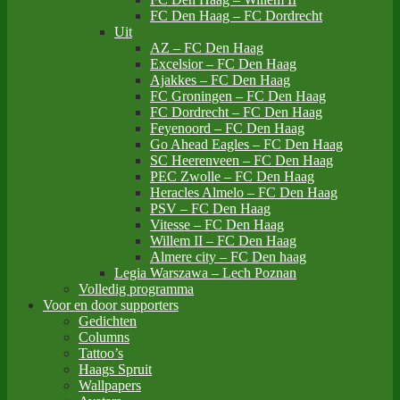
FC Den Haag – FC Dordrecht
Uit
AZ – FC Den Haag
Excelsior – FC Den Haag
Ajakkes – FC Den Haag
FC Groningen – FC Den Haag
FC Dordrecht – FC Den Haag
Feyenoord – FC Den Haag
Go Ahead Eagles – FC Den Haag
SC Heerenveen – FC Den Haag
PEC Zwolle – FC Den Haag
Heracles Almelo – FC Den Haag
PSV – FC Den Haag
Vitesse – FC Den Haag
Willem II – FC Den Haag
Almere city – FC Den haag
Legia Warszawa – Lech Poznan
Volledig programma
Voor en door supporters
Gedichten
Columns
Tattoo’s
Haags Spruit
Wallpapers