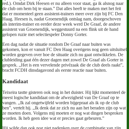
red.). Omdat Dirk Heesen er nu alleen voor staat, ga ik alsnog naar
de club om hem bij te staan.” Dat alles heeft te maken met het feit
dat er momenteel geen assistent-trainers meer over zijn bij FC Den
Haag. Heesen is, nadat Groenendijk ontslag nam, doorgeschoven
als interim-trainer en eerder deze week werd De Graaf, de andere
assistent van Groenendijk, weggestuurd na een flink uit de hand
gelopen ruzie met selectiespeler Donny Gorter.
Een dag nadat de situatie rondom De Graaf naar buiten was
gekomen, kon er vanuit FC Den Haag overigens nog geen uitsluitsel
worden gegeven over hoe de situatie zich nu gaat ontwikkelen. De
clubleiding gaat één dezer dagen met zowel De Graaf als Gorter in
gesprek. ,,Het is een vervelende privézaak die de club deels raakt”,
bracht FCDH dinsdagavond als eerste reactie naar buiten.
Kandidaat
Teixeira tastte gisteren ook nog in het duister. Hij lijkt momenteel de
meest logische kandidaat om de afwezigheid van De Graaf op te
vangen. ,,Ik zal ongetwijfeld worden bijgepraat als ik op de club
ben”, vertelt hij. ,,Ik denk dat ze zich nu aan het beraden zijn op wat
ze moeten doen. Volgens mij moeten er nog wat dingen besproken
worden. Ik heb geen idee wat er precies gaat gebeuren.”
Hij wilde dan ook nog niet nadenken over de combinatie van zijn