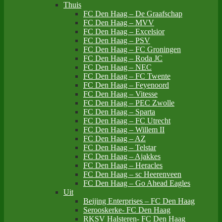
Thuis
FC Den Haag – De Graafschap
FC Den Haag – MVV
FC Den Haag – Excelsior
FC Den Haag – PSV
FC Den Haag – FC Groningen
FC Den Haag – Roda JC
FC Den Haag – NEC
FC Den Haag – FC Twente
FC Den Haag – Feyenoord
FC Den Haag – Vitesse
FC Den Haag – PEC Zwolle
FC Den Haag – Sparta
FC Den Haag – FC Utrecht
FC Den Haag – Willem II
FC Den Haag – AZ
FC Den Haag – Telstar
FC Den Haag – Ajakkes
FC Den Haag – Heracles
FC Den Haag – sc Heerenveen
FC Den Haag – Go Ahead Eagles
Uit
Beijing Enterprises – FC Den Haag
Serooskerke- FC Den Haag
RKSV Halsteren- FC Den Haag