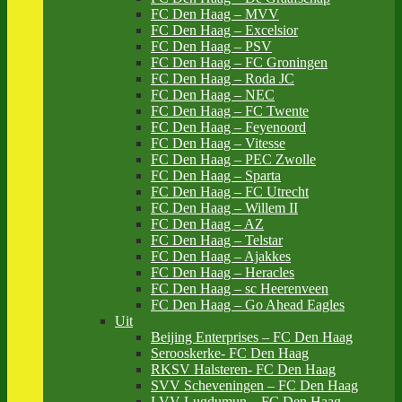
FC Den Haag – MVV
FC Den Haag – Excelsior
FC Den Haag – PSV
FC Den Haag – FC Groningen
FC Den Haag – Roda JC
FC Den Haag – NEC
FC Den Haag – FC Twente
FC Den Haag – Feyenoord
FC Den Haag – Vitesse
FC Den Haag – PEC Zwolle
FC Den Haag – Sparta
FC Den Haag – FC Utrecht
FC Den Haag – Willem II
FC Den Haag – AZ
FC Den Haag – Telstar
FC Den Haag – Ajakkes
FC Den Haag – Heracles
FC Den Haag – sc Heerenveen
FC Den Haag – Go Ahead Eagles
Uit
Beijing Enterprises – FC Den Haag
Serooskerke- FC Den Haag
RKSV Halsteren- FC Den Haag
SVV Scheveningen – FC Den Haag
LVV Lugdumun – FC Den Haag