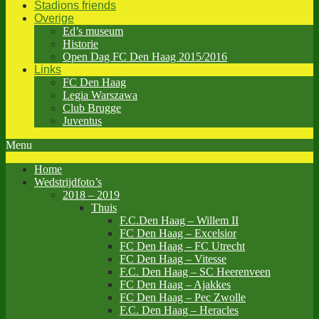
Stadions friends
Overige
Ed’s museum
Historie
Open Dag FC Den Haag 2015/2016
Links
FC Den Haag
Legia Warszawa
Club Brugge
Juventus
Menu
Home
Wedstrijdfoto’s
2018 – 2019
Thuis
F.C.Den Haag – Willem II
FC Den Haag – Excelsior
FC Den Haag – FC Utrecht
FC Den Haag – Vitesse
F.C. Den Haag – SC Heerenveen
FC Den Haag – Ajakkes
FC Den Haag – Pec Zwolle
F.C. Den Haag – Heracles