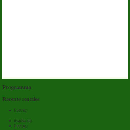
Programma
Recente reacties
Peet
op
FC Den Haag verhuurt spits Westerveld aan Quick
Boys
dsadsa
op
Diogo Tomas gaat ballen in Zweden
Peet
op
Diogo Tomas gaat ballen in Zweden