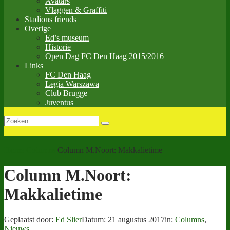
Avatars
Vlaggen & Graffiti
Stadions friends
Overige
Ed’s museum
Historie
Open Dag FC Den Haag 2015/2016
Links
FC Den Haag
Legia Warszawa
Club Brugge
Juventus
Home
Columns
Column M.Noort: Makkalietime
Column M.Noort:
Makkalietime
Geplaatst door:
Ed Slier
Datum:
21 augustus 2017
in:
Columns
,
Nieuws