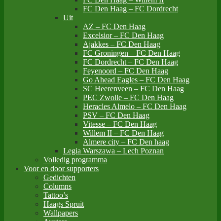
FC Den Haag – FC Dordrecht
Uit
AZ – FC Den Haag
Excelsior – FC Den Haag
Ajakkes – FC Den Haag
FC Groningen – FC Den Haag
FC Dordrecht – FC Den Haag
Feyenoord – FC Den Haag
Go Ahead Eagles – FC Den Haag
SC Heerenveen – FC Den Haag
PEC Zwolle – FC Den Haag
Heracles Almelo – FC Den Haag
PSV – FC Den Haag
Vitesse – FC Den Haag
Willem II – FC Den Haag
Almere city – FC Den haag
Legia Warszawa – Lech Poznan
Volledig programma
Voor en door supporters
Gedichten
Columns
Tattoo’s
Haags Spruit
Wallpapers