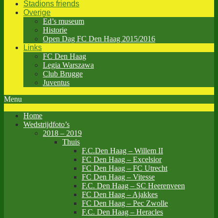
Stadions friends
Overige
Ed’s museum
Historie
Open Dag FC Den Haag 2015/2016
Links
FC Den Haag
Legia Warszawa
Club Brugge
Juventus
Menu
Home
Wedstrijdfoto’s
2018 – 2019
Thuis
F.C.Den Haag – Willem II
FC Den Haag – Excelsior
FC Den Haag – FC Utrecht
FC Den Haag – Vitesse
F.C. Den Haag – SC Heerenveen
FC Den Haag – Ajakkes
FC Den Haag – Pec Zwolle
F.C. Den Haag – Heracles