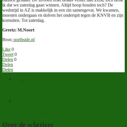
ik dat we zaterdag gaan winnen. Altijd hoop houden toch? De
wedstrijd in AZ is makkelijk in een zin samengevat. We kwamen,
moesten ondergaan en dolven het onderspit tegen de KNVB en zijn
kornuiten. Tot zaterdag.
Greetz: M.Noort
Bron:
northside.nl
Like
0
Tweet
0
Delen
0
Delen
Delen
Vorige
Column M.Noort: Kansloos
Volgende
Toon positief je liefde voor F.C. Den Haag
Over de schrijver