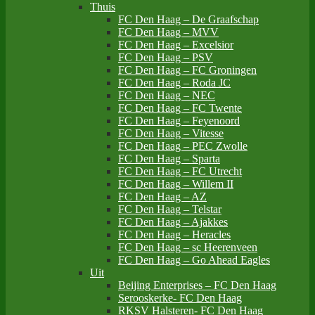
Thuis
FC Den Haag – De Graafschap
FC Den Haag – MVV
FC Den Haag – Excelsior
FC Den Haag – PSV
FC Den Haag – FC Groningen
FC Den Haag – Roda JC
FC Den Haag – NEC
FC Den Haag – FC Twente
FC Den Haag – Feyenoord
FC Den Haag – Vitesse
FC Den Haag – PEC Zwolle
FC Den Haag – Sparta
FC Den Haag – FC Utrecht
FC Den Haag – Willem II
FC Den Haag – AZ
FC Den Haag – Telstar
FC Den Haag – Ajakkes
FC Den Haag – Heracles
FC Den Haag – sc Heerenveen
FC Den Haag – Go Ahead Eagles
Uit
Beijing Enterprises – FC Den Haag
Serooskerke- FC Den Haag
RKSV Halsteren- FC Den Haag