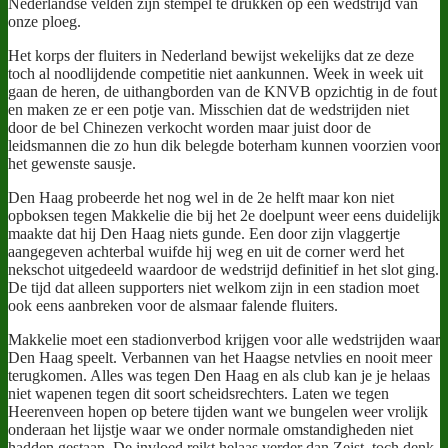
Nederlandse velden zijn stempel te drukken op een wedstrijd van
onze ploeg.
Het korps der fluiters in Nederland bewijst wekelijks dat ze deze
toch al noodlijdende competitie niet aankunnen. Week in week uit
gaan de heren, de uithangborden van de KNVB opzichtig in de fout
en maken ze er een potje van. Misschien dat de wedstrijden niet
door de bel Chinezen verkocht worden maar juist door de
leidsmannen die zo hun dik belegde boterham kunnen voorzien voor
het gewenste sausje.
Den Haag probeerde het nog wel in de 2e helft maar kon niet
opboksen tegen Makkelie die bij het 2e doelpunt weer eens duidelijk
maakte dat hij Den Haag niets gunde. Een door zijn vlaggertje
aangegeven achterbal wuifde hij weg en uit de corner werd het
nekschot uitgedeeld waardoor de wedstrijd definitief in het slot ging.
De tijd dat alleen supporters niet welkom zijn in een stadion moet
ook eens aanbreken voor de alsmaar falende fluiters.
Makkelie moet een stadionverbod krijgen voor alle wedstrijden waar
Den Haag speelt. Verbannen van het Haagse netvlies en nooit meer
terugkomen. Alles was tegen Den Haag en als club kan je je helaas
niet wapenen tegen dit soort scheidsrechters. Laten we tegen
Heerenveen hopen op betere tijden want we bungelen weer vrolijk
onderaan het lijstje waar we onder normale omstandigheden niet
hadden gestaan. De invloed reikt helaas verder dan Zeist, toch denk