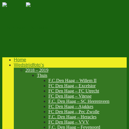
Home
Wedstrijdfoto’s
2018 – 2019
Thuis
F.C.Den Haag – Willem II
FC Den Haag – Excelsior
FC Den Haag – FC Utrecht
FC Den Haag – Vitesse
F.C. Den Haag – SC Heerenveen
FC Den Haag – Ajakkes
FC Den Haag – Pec Zwolle
F.C. Den Haag – Heracles
FC Den Haag – VVV
F.C. Den Haag – Feyenoord