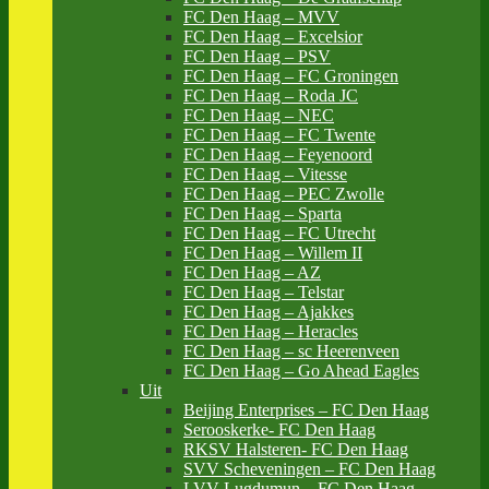
FC Den Haag – MVV
FC Den Haag – Excelsior
FC Den Haag – PSV
FC Den Haag – FC Groningen
FC Den Haag – Roda JC
FC Den Haag – NEC
FC Den Haag – FC Twente
FC Den Haag – Feyenoord
FC Den Haag – Vitesse
FC Den Haag – PEC Zwolle
FC Den Haag – Sparta
FC Den Haag – FC Utrecht
FC Den Haag – Willem II
FC Den Haag – AZ
FC Den Haag – Telstar
FC Den Haag – Ajakkes
FC Den Haag – Heracles
FC Den Haag – sc Heerenveen
FC Den Haag – Go Ahead Eagles
Uit
Beijing Enterprises – FC Den Haag
Serooskerke- FC Den Haag
RKSV Halsteren- FC Den Haag
SVV Scheveningen – FC Den Haag
LVV Lugdumun – FC Den Haag