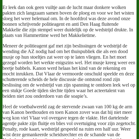
Er leek dan ook geen vuiltje aan de lucht maar donkere wolken
pakten zich langzaam samen boven de ploeg en voor we het wisten
sloeg het weer helemaal om. In de hoofdrol was deze avond onze
bonnen schrijvende politieagent en anti Den Haag fluitende
Makkelie die zijn stempel weer duidelijk op de wedstrijd drukte. In
plaats van Hammertime werd het Makkelietime.
Meneer de politieagent gaf met zijn beslissingen de wedstrijd de
wending die AZ nodig had om het thuispubliek die als een dood
musje op hun stoeltjes zat weer op te laten vliegen. En het moet
gezegd worden het werkte enigszins wel. Het musje kreeg weer een
beetje babbels. Kanon werd helaas het kind van de rekening en
mocht inrukken. Dat Vlaar de vermoorde onschuld speelde en deze
schutterende scheids de hele discussie die ontstond rond zijn
beslissing om de wedstrijd van zijn spanning te ontdoen leek wel op
een stukje Goede tijden slechte tijden waar het acteertalent van
beiden niet zou onderdoen van die soapie’s.
Heel de voetbalwereld zag de stervende zwaan van 100 kg de arm
van Kanon beethouden en toen Kanon zover was dat hij niet meer
weg kon viel Vlaar vol overgave tegen de vlakte. Het dartelende
agentje pakte zijn fluitje en blies vol overtuiging voor zijn zegetocht.
Penalty, rode kaart, wedstrijd gespeeld na ruim een half uur. Weer
wist deze gemankeerde scheidsrechter en de schande van de