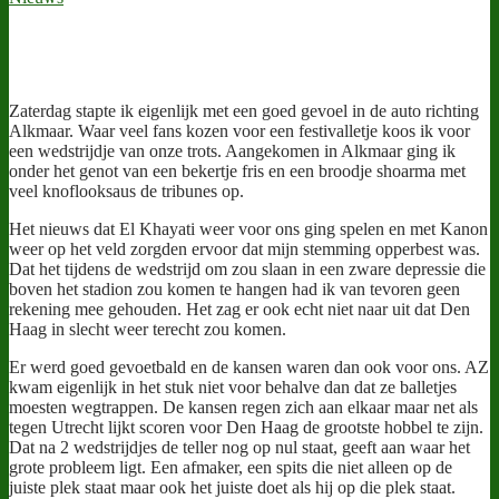
Zaterdag stapte ik eigenlijk met een goed gevoel in de auto richting
Alkmaar. Waar veel fans kozen voor een festivalletje koos ik voor
een wedstrijdje van onze trots. Aangekomen in Alkmaar ging ik
onder het genot van een bekertje fris en een broodje shoarma met
veel knoflooksaus de tribunes op.
Het nieuws dat El Khayati weer voor ons ging spelen en met Kanon
weer op het veld zorgden ervoor dat mijn stemming opperbest was.
Dat het tijdens de wedstrijd om zou slaan in een zware depressie die
boven het stadion zou komen te hangen had ik van tevoren geen
rekening mee gehouden. Het zag er ook echt niet naar uit dat Den
Haag in slecht weer terecht zou komen.
Er werd goed gevoetbald en de kansen waren dan ook voor ons. AZ
kwam eigenlijk in het stuk niet voor behalve dan dat ze balletjes
moesten wegtrappen. De kansen regen zich aan elkaar maar net als
tegen Utrecht lijkt scoren voor Den Haag de grootste hobbel te zijn.
Dat na 2 wedstrijdjes de teller nog op nul staat, geeft aan waar het
grote probleem ligt. Een afmaker, een spits die niet alleen op de
juiste plek staat maar ook het juiste doet als hij op die plek staat.