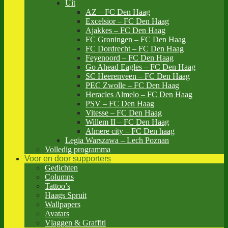
Uit
AZ – FC Den Haag
Excelsior – FC Den Haag
Ajakkes – FC Den Haag
FC Groningen – FC Den Haag
FC Dordrecht – FC Den Haag
Feyenoord – FC Den Haag
Go Ahead Eagles – FC Den Haag
SC Heerenveen – FC Den Haag
PEC Zwolle – FC Den Haag
Heracles Almelo – FC Den Haag
PSV – FC Den Haag
Vitesse – FC Den Haag
Willem II – FC Den Haag
Almere city – FC Den haag
Legia Warszawa – Lech Poznan
Volledig programma
Voor en door supporters
Gedichten
Columns
Tattoo’s
Haags Spruit
Wallpapers
Avatars
Vlaggen & Graffiti