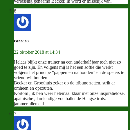
verrassing genaamd Becker. Ik word er misselijk van.
8
carrero
22 oktober 2018 at 14:34
Helaas blijkt onze trainer na een anderhalf jaar toch niet zo
goed te zijn. En volgens mij is het een softie die werkt
volgens het principe “pappen en nathouden” en de spelers te
vriend wil houden.
Becker en Groothuis zeker op de tribune zetten. strik er
omheen en opzouten.
Kortom , ik ben weer helemaal klaar met onze inspiratieloze,
apathische , lamlendige voetballende Haagse trots.
jammer allemaal.
7