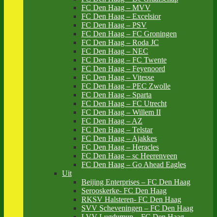
FC Den Haag – MVV
FC Den Haag – Excelsior
FC Den Haag – PSV
FC Den Haag – FC Groningen
FC Den Haag – Roda JC
FC Den Haag – NEC
FC Den Haag – FC Twente
FC Den Haag – Feyenoord
FC Den Haag – Vitesse
FC Den Haag – PEC Zwolle
FC Den Haag – Sparta
FC Den Haag – FC Utrecht
FC Den Haag – Willem II
FC Den Haag – AZ
FC Den Haag – Telstar
FC Den Haag – Ajakkes
FC Den Haag – Heracles
FC Den Haag – sc Heerenveen
FC Den Haag – Go Ahead Eagles
Uit
Beijing Enterprises – FC Den Haag
Serooskerke- FC Den Haag
RKSV Halsteren- FC Den Haag
SVV Scheveningen – FC Den Haag
LVV Lugdumun – FC Den Haag