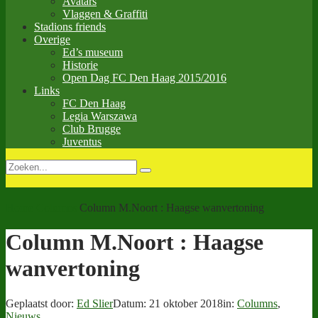
Avatars
Vlaggen & Graffiti
Stadions friends
Overige
Ed’s museum
Historie
Open Dag FC Den Haag 2015/2016
Links
FC Den Haag
Legia Warszawa
Club Brugge
Juventus
Home
Columns
Column M.Noort : Haagse wanvertoning
Column M.Noort : Haagse
wanvertoning
Geplaatst door:
Ed Slier
Datum:
21 oktober 2018
in:
Columns
,
Nieuws