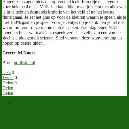
Hagenezen zagen niets dat op voetbal leek. Een ritje naar Venlo
voor helemaal niets. Verliezen kan altijd, maar je vecht met alles wat
je in je hebt en desnoods kruip je van het veld af na het laatste
fluitsignaal. Je eet het gras op voor de kleuren waarin je speelt, als je
niet 100% gaat en je speelt voor je centjes op je bank ben je het niet
waard om voor onze mooie club te spelen. Zaterdag tegen NAC
moet het beter want als je zo speelt verlies je zelfs van een van de
slechtste ploegen dit seizoen. Snel vergeten deze wanvertoning en
hopen op betere tijden.
Greetz: M.Noort
Bron:
northside.nl
Like
0
Tweet
0
Delen
0
Delen
Delen
Vorige
Sla-je-slag-weken voor FC Den Haag: ‘Klinkt
makkelijker dan het gedaan is’