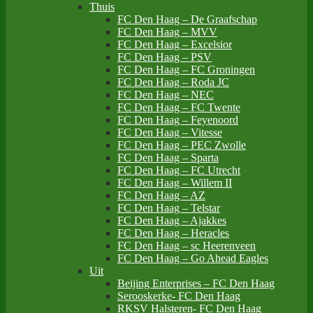
Thuis
FC Den Haag – De Graafschap
FC Den Haag – MVV
FC Den Haag – Excelsior
FC Den Haag – PSV
FC Den Haag – FC Groningen
FC Den Haag – Roda JC
FC Den Haag – NEC
FC Den Haag – FC Twente
FC Den Haag – Feyenoord
FC Den Haag – Vitesse
FC Den Haag – PEC Zwolle
FC Den Haag – Sparta
FC Den Haag – FC Utrecht
FC Den Haag – Willem II
FC Den Haag – AZ
FC Den Haag – Telstar
FC Den Haag – Ajakkes
FC Den Haag – Heracles
FC Den Haag – sc Heerenveen
FC Den Haag – Go Ahead Eagles
Uit
Beijing Enterprises – FC Den Haag
Serooskerke- FC Den Haag
RKSV Halsteren- FC Den Haag