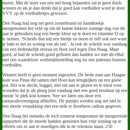
sturen. Met de inzet van een stel hoog bejaarden zal je geen duels
winnen en als je dan denkt dat je goed kan voetballen word je door
VVV op de voetbalfeitjes gewezen.
Den Haag had nog net geen zonnebrand en handdoekje
meegenomen het veld op om de laatste lekkere zonnige dag van dit
jaar te gebruiken nog een beetje kleur op te doen en vitamine D op
te nemen. ‘Scheids doe mij een biertje en neem er zelf ook een want
je bakt er net zo weinig van als ons’. Ja ook de scheids was vandaag
van een bedenkelijk niveau en floot veel tegen Den Haag. Maar
goed, al had de scheids goed gefloten dan hadden we met dit elftal
met een waardeloze wedstrijdinstelling nog tot sint juttemus kunnen
voetballen.
Winnen heeft er geen moment ingezeten. De beste man aan Haagse
kant was Pinas die samen met Hooi kan terugkijken op een goeie
pot. Het was slecht, bagger, niet om aan te gluren en te triest voor
woorden dat je als ploeg juist vandaag met een goed resultaat op een
mooie 5e plek kon komen. Nee we laten ons door een
carnavalsvereniging afbluffen. De puntjes werden nog net niet in
een mooie verpakking met een strik er doorheen cadeau gegeven.
Den Haag liet ondanks de toch zomerse temperatuur de meegereisde
supporters die de moeite hadden genomen hun vrije zondag op te
offeren om ze aan te moedigen dik in de vrieskou staan. 250