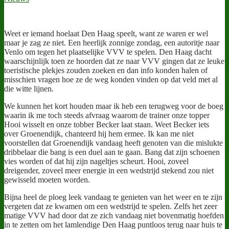
Weet er iemand hoelaat Den Haag speelt, want ze waren er wel
maar je zag ze niet. Een heerlijk zonnige zondag, een autoritje naar
Venlo om tegen het plaatselijke VVV te spelen. Den Haag dacht
waarschijnlijk toen ze hoorden dat ze naar VVV gingen dat ze leuke
toeristische plekjes zouden zoeken en dan info konden halen of
misschien vragen hoe ze de weg konden vinden op dat veld met al
die witte lijnen.
We kunnen het kort houden maar ik heb een terugweg voor de boeg
waarin ik me toch steeds afvraag waarom de trainer onze topper
Hooi wisselt en onze tobber Becker laat staan. Weet Becker iets
over Groenendijk, chanteerd hij hem ermee. Ik kan me niet
voorstellen dat Groenendijk vandaag heeft genoten van die mislukte
dribbelaar die bang is een duel aan te gaan. Bang dat zijn schoenen
vies worden of dat hij zijn nageltjes scheurt. Hooi, zoveel
dreigender, zoveel meer energie in een wedstrijd stekend zou niet
gewisseld moeten worden.
Bijna heel de ploeg leek vandaag te genieten van het weer en te zijn
vergeten dat ze kwamen om een wedstrijd te spelen. Zelfs het zeer
matige VVV had door dat ze zich vandaag niet bovenmatig hoefden
in te zetten om het lamlendige Den Haag puntloos terug naar huis te