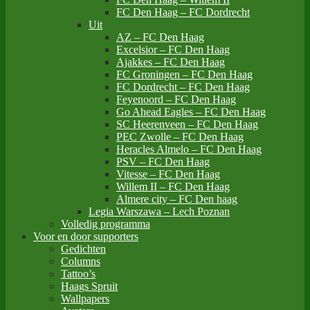
FC Den Haag – FC Dordrecht
Uit
AZ – FC Den Haag
Excelsior – FC Den Haag
Ajakkes – FC Den Haag
FC Groningen – FC Den Haag
FC Dordrecht – FC Den Haag
Feyenoord – FC Den Haag
Go Ahead Eagles – FC Den Haag
SC Heerenveen – FC Den Haag
PEC Zwolle – FC Den Haag
Heracles Almelo – FC Den Haag
PSV – FC Den Haag
Vitesse – FC Den Haag
Willem II – FC Den Haag
Almere city – FC Den haag
Legia Warszawa – Lech Poznan
Volledig programma
Voor en door supporters
Gedichten
Columns
Tattoo’s
Haags Spruit
Wallpapers