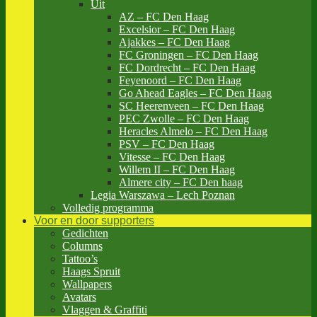
Uit
AZ – FC Den Haag
Excelsior – FC Den Haag
Ajakkes – FC Den Haag
FC Groningen – FC Den Haag
FC Dordrecht – FC Den Haag
Feyenoord – FC Den Haag
Go Ahead Eagles – FC Den Haag
SC Heerenveen – FC Den Haag
PEC Zwolle – FC Den Haag
Heracles Almelo – FC Den Haag
PSV – FC Den Haag
Vitesse – FC Den Haag
Willem II – FC Den Haag
Almere city – FC Den haag
Legia Warszawa – Lech Poznan
Volledig programma
Voor en door supporters
Gedichten
Columns
Tattoo’s
Haags Spruit
Wallpapers
Avatars
Vlaggen & Graffiti