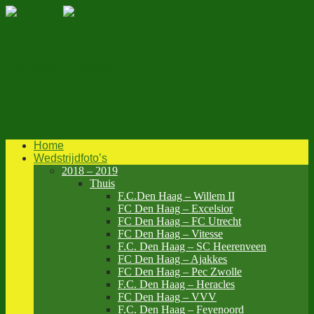
Home
Wedstrijdfoto’s
2018 – 2019
Thuis
F.C.Den Haag – Willem II
FC Den Haag – Excelsior
FC Den Haag – FC Utrecht
FC Den Haag – Vitesse
F.C. Den Haag – SC Heerenveen
FC Den Haag – Ajakkes
FC Den Haag – Pec Zwolle
F.C. Den Haag – Heracles
FC Den Haag – VVV
F.C. Den Haag – Feyenoord