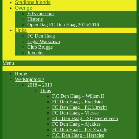
Stadions friends
Overige
Ed’s museum
Historie
Open Dag FC Den Haag 2015/2016
Links
FC Den Haag
Legia Warszawa
Club Brugge
Juventus
Menu
Home
Wedstrijdfoto’s
2018 – 2019
Thuis
F.C.Den Haag – Willem II
FC Den Haag – Excelsior
FC Den Haag – FC Utrecht
FC Den Haag – Vitesse
F.C. Den Haag – SC Heerenveen
FC Den Haag – Ajakkes
FC Den Haag – Pec Zwolle
F.C. Den Haag – Heracles