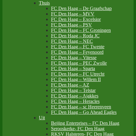
Thuis
FC Den Haag – De Graafschap
FC Den Haag – MVV
FC Den Haag – Excelsior
FC Den Haag – PSV
FC Den Haag – FC Groningen
FC Den Haag – Roda JC
FC Den Haag – NEC
FC Den Haag – FC Twente
FC Den Haag – Feyenoord
FC Den Haag – Vitesse
FC Den Haag – PEC Zwolle
FC Den Haag – Sparta
FC Den Haag – FC Utrecht
FC Den Haag – Willem II
FC Den Haag – AZ
FC Den Haag – Telstar
FC Den Haag – Ajakkes
FC Den Haag – Heracles
FC Den Haag – sc Heerenveen
FC Den Haag – Go Ahead Eagles
Uit
Beijing Enterprises – FC Den Haag
Serooskerke- FC Den Haag
RKSV Halsteren- FC Den Haag