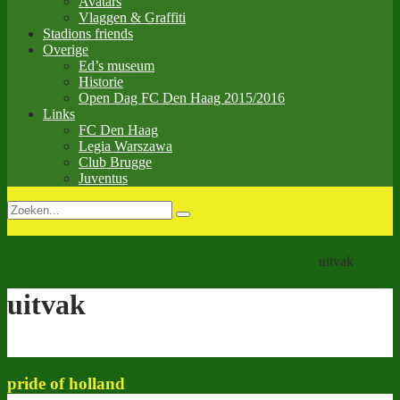
Avatars
Vlaggen & Graffiti
Stadions friends
Overige
Ed’s museum
Historie
Open Dag FC Den Haag 2015/2016
Links
FC Den Haag
Legia Warszawa
Club Brugge
Juventus
Home
Wedstrijd foto’s
2014-2015
AZ – FC Den Haag
uitvak
uitvak
pride of holland