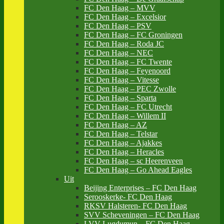
FC Den Haag – MVV
FC Den Haag – Excelsior
FC Den Haag – PSV
FC Den Haag – FC Groningen
FC Den Haag – Roda JC
FC Den Haag – NEC
FC Den Haag – FC Twente
FC Den Haag – Feyenoord
FC Den Haag – Vitesse
FC Den Haag – PEC Zwolle
FC Den Haag – Sparta
FC Den Haag – FC Utrecht
FC Den Haag – Willem II
FC Den Haag – AZ
FC Den Haag – Telstar
FC Den Haag – Ajakkes
FC Den Haag – Heracles
FC Den Haag – sc Heerenveen
FC Den Haag – Go Ahead Eagles
Uit
Beijing Enterprises – FC Den Haag
Serooskerke- FC Den Haag
RKSV Halsteren- FC Den Haag
SVV Scheveningen – FC Den Haag
LVV Lugdumun – FC Den Haag