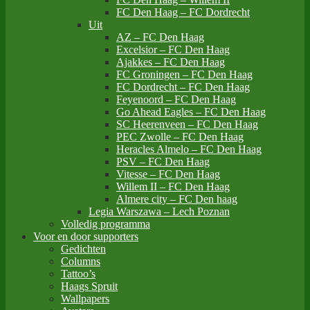
FC Den Haag – FC Dordrecht
Uit
AZ – FC Den Haag
Excelsior – FC Den Haag
Ajakkes – FC Den Haag
FC Groningen – FC Den Haag
FC Dordrecht – FC Den Haag
Feyenoord – FC Den Haag
Go Ahead Eagles – FC Den Haag
SC Heerenveen – FC Den Haag
PEC Zwolle – FC Den Haag
Heracles Almelo – FC Den Haag
PSV – FC Den Haag
Vitesse – FC Den Haag
Willem II – FC Den Haag
Almere city – FC Den haag
Legia Warszawa – Lech Poznan
Volledig programma
Voor en door supporters
Gedichten
Columns
Tattoo’s
Haags Spruit
Wallpapers