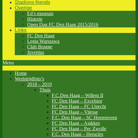
Stadions friends
Overige
Ed’s museum
Historie
Open Dag FC Den Haag 2015/2016
Links
FC Den Haag
Legia Warszawa
Club Brugge
Juventus
Menu
Home
Wedstrijdfoto’s
2018 – 2019
Thuis
F.C.Den Haag – Willem II
FC Den Haag – Excelsior
FC Den Haag – FC Utrecht
FC Den Haag – Vitesse
F.C. Den Haag – SC Heerenveen
FC Den Haag – Ajakkes
FC Den Haag – Pec Zwolle
F.C. Den Haag – Heracles