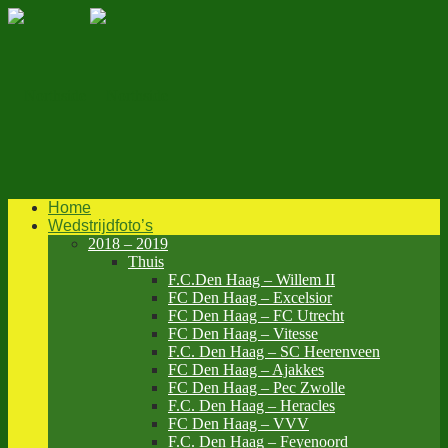
Home
Wedstrijdfoto’s
2018 – 2019
Thuis
F.C.Den Haag – Willem II
FC Den Haag – Excelsior
FC Den Haag – FC Utrecht
FC Den Haag – Vitesse
F.C. Den Haag – SC Heerenveen
FC Den Haag – Ajakkes
FC Den Haag – Pec Zwolle
F.C. Den Haag – Heracles
FC Den Haag – VVV
F.C. Den Haag – Feyenoord