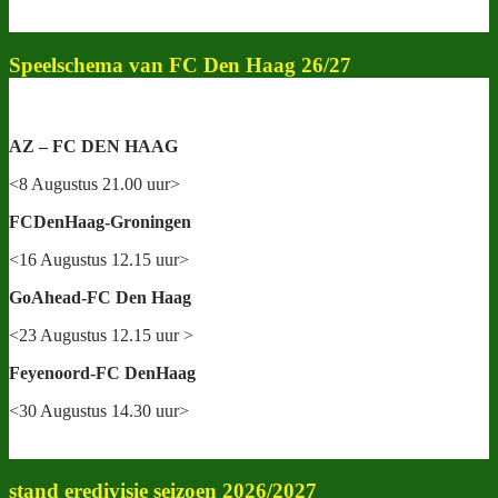
Speelschema van FC Den Haag 26/27
AZ – FC DEN HAAG
<8 Augustus 21.00 uur>
FCDenHaag-Groningen
<16 Augustus 12.15 uur>
GoAhead-FC Den Haag
<23 Augustus 12.15 uur >
Feyenoord-FC DenHaag
<30 Augustus 14.30 uur>
stand eredivisie seizoen 2026/2027