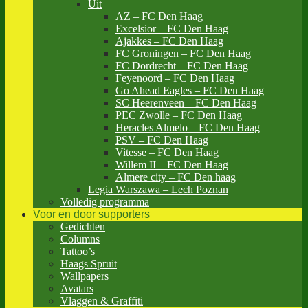
Uit
AZ – FC Den Haag
Excelsior – FC Den Haag
Ajakkes – FC Den Haag
FC Groningen – FC Den Haag
FC Dordrecht – FC Den Haag
Feyenoord – FC Den Haag
Go Ahead Eagles – FC Den Haag
SC Heerenveen – FC Den Haag
PEC Zwolle – FC Den Haag
Heracles Almelo – FC Den Haag
PSV – FC Den Haag
Vitesse – FC Den Haag
Willem II – FC Den Haag
Almere city – FC Den haag
Legia Warszawa – Lech Poznan
Volledig programma
Voor en door supporters
Gedichten
Columns
Tattoo’s
Haags Spruit
Wallpapers
Avatars
Vlaggen & Graffiti