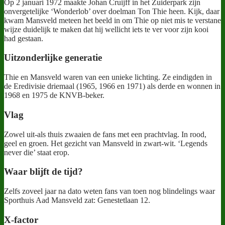
Op 2 januari 1972 maakte Johan Cruijff in het Zuiderpark zijn
onvergetelijke ‘Wonderlob’ over doelman Ton Thie heen. Kijk, daar
kwam Mansveld meteen het beeld in om Thie op niet mis te verstane
wijze duidelijk te maken dat hij wellicht iets te ver voor zijn kooi
had gestaan.
Uitzonderlijke generatie
Thie en Mansveld waren van een unieke lichting. Ze eindigden in
de Eredivisie driemaal (1965, 1966 en 1971) als derde en wonnen in
1968 en 1975 de KNVB-beker.
Vlag
Zowel uit-als thuis zwaaien de fans met een prachtvlag. In rood,
geel en groen. Het gezicht van Mansveld in zwart-wit. ‘Legends
never die’ staat erop.
Waar blijft de tijd?
Zelfs zoveel jaar na dato weten fans van toen nog blindelings waar
Sporthuis Aad Mansveld zat: Genestetlaan 12.
X-factor