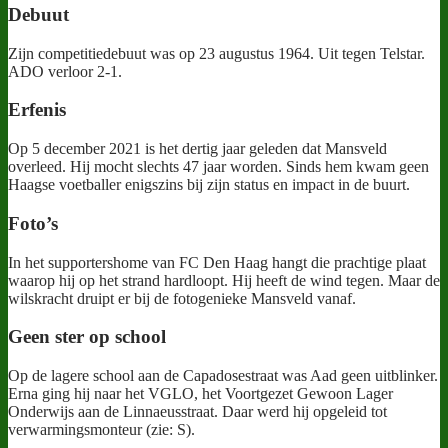
Debuut
Zijn competitiedebuut was op 23 augustus 1964. Uit tegen Telstar.
ADO verloor 2-1.
Erfenis
Op 5 december 2021 is het dertig jaar geleden dat Mansveld
overleed. Hij mocht slechts 47 jaar worden. Sinds hem kwam geen
Haagse voetballer enigszins bij zijn status en impact in de buurt.
Foto’s
In het supportershome van FC Den Haag hangt die prachtige plaat
waarop hij op het strand hardloopt. Hij heeft de wind tegen. Maar de
wilskracht druipt er bij de fotogenieke Mansveld vanaf.
Geen ster op school
Op de lagere school aan de Capadosestraat was Aad geen uitblinker.
Erna ging hij naar het VGLO, het Voortgezet Gewoon Lager
Onderwijs aan de Linnaeusstraat. Daar werd hij opgeleid tot
verwarmingsmonteur (zie: S).