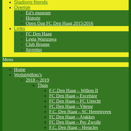
Stadions friends
Overige
Ed’s museum
Historie
Open Dag FC Den Haag 2015/2016
Links
FC Den Haag
Legia Warszawa
Club Brugge
Juventus
Menu
Home
Wedstrijdfoto’s
2018 – 2019
Thuis
F.C.Den Haag – Willem II
FC Den Haag – Excelsior
FC Den Haag – FC Utrecht
FC Den Haag – Vitesse
F.C. Den Haag – SC Heerenveen
FC Den Haag – Ajakkes
FC Den Haag – Pec Zwolle
F.C. Den Haag – Heracles