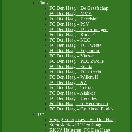
Thuis
FC Den Haag – De Graafschap
FC Den Haag – MVV
FC Den Haag – Excelsior
FC Den Haag – PSV
FC Den Haag – FC Groningen
FC Den Haag – Roda JC
FC Den Haag – NEC
FC Den Haag – FC Twente
FC Den Haag – Feyenoord
FC Den Haag – Vitesse
FC Den Haag – PEC Zwolle
FC Den Haag – Sparta
FC Den Haag – FC Utrecht
FC Den Haag – Willem II
FC Den Haag – AZ
FC Den Haag – Telstar
FC Den Haag – Ajakkes
FC Den Haag – Heracles
FC Den Haag – sc Heerenveen
FC Den Haag – Go Ahead Eagles
Uit
Beijing Enterprises – FC Den Haag
Serooskerke- FC Den Haag
RKSV Halsteren- FC Den Haag