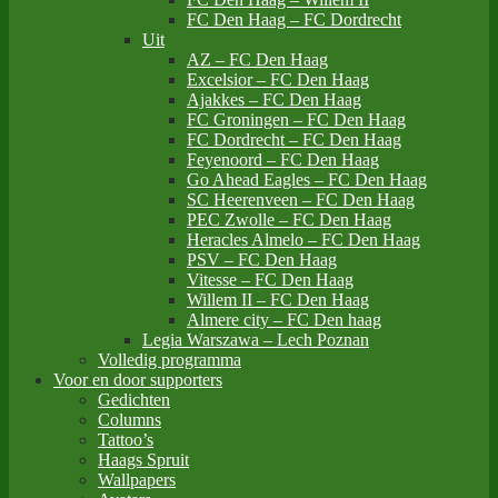
FC Den Haag – FC Dordrecht
Uit
AZ – FC Den Haag
Excelsior – FC Den Haag
Ajakkes – FC Den Haag
FC Groningen – FC Den Haag
FC Dordrecht – FC Den Haag
Feyenoord – FC Den Haag
Go Ahead Eagles – FC Den Haag
SC Heerenveen – FC Den Haag
PEC Zwolle – FC Den Haag
Heracles Almelo – FC Den Haag
PSV – FC Den Haag
Vitesse – FC Den Haag
Willem II – FC Den Haag
Almere city – FC Den haag
Legia Warszawa – Lech Poznan
Volledig programma
Voor en door supporters
Gedichten
Columns
Tattoo’s
Haags Spruit
Wallpapers