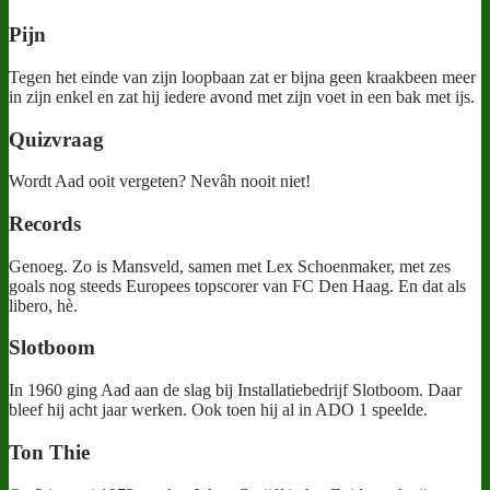
Pijn
Tegen het einde van zijn loopbaan zat er bijna geen kraakbeen meer
in zijn enkel en zat hij iedere avond met zijn voet in een bak met ijs.
Quizvraag
Wordt Aad ooit vergeten? Nevâh nooit niet!
Records
Genoeg. Zo is Mansveld, samen met Lex Schoenmaker, met zes
goals nog steeds Europees topscorer van FC Den Haag. En dat als
libero, hè.
Slotboom
In 1960 ging Aad aan de slag bij Installatiebedrijf Slotboom. Daar
bleef hij acht jaar werken. Ook toen hij al in ADO 1 speelde.
Ton Thie