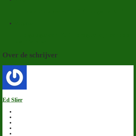
Jacco stopt als voorzitter SV Haagsche Bluf
Volgende
Huidige eigenaar FCDH dreigt al zijn aandelen
kwijt te raken
Over de schrijver
Ed Slier