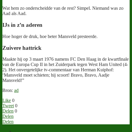
Wat hem zo onderscheidde van de rest? Simpel. Niemand was zo
Aad als Aad.
IJs in z’n aderen
Hoe hoger de druk, hoe beter Mansveld presteerde.
Zuivere hattrick
Maakte hij op 3 maart 1976 namens FC Den Haag in de kwartfinale
van de Europa Cup II in het Zuiderpark tegen West Ham United (4-
2). Het onvergetelijke tv-commentaar van Herman Kuiphof:
‘Mansveld moet schieten; hij scoort! Bravo, Bravo, Aadje
Mansveld!”
Bron:
ad
Like
0
Tweet
0
Delen
0
Delen
Delen
Vorige