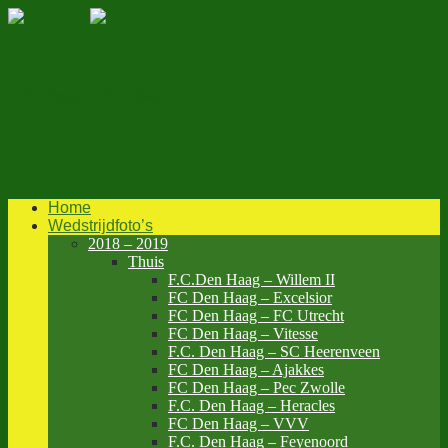
Home
Wedstrijdfoto’s
2018 – 2019
Thuis
F.C.Den Haag – Willem II
FC Den Haag – Excelsior
FC Den Haag – FC Utrecht
FC Den Haag – Vitesse
F.C. Den Haag – SC Heerenveen
FC Den Haag – Ajakkes
FC Den Haag – Pec Zwolle
F.C. Den Haag – Heracles
FC Den Haag – VVV
F.C. Den Haag – Feyenoord