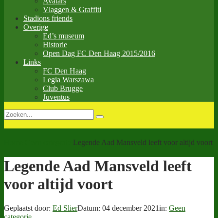
Avatars
Vlaggen & Graffiti
Stadions friends
Overige
Ed’s museum
Historie
Open Dag FC Den Haag 2015/2016
Links
FC Den Haag
Legia Warszawa
Club Brugge
Juventus
Home
Geen categorie
Legende Aad Mansveld leeft voor altijd voort
Legende Aad Mansveld leeft
voor altijd voort
Geplaatst door:
Ed Slier
Datum:
04 december 2021
in:
Geen
categorie