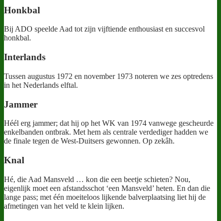
Honkbal
Bij ADO speelde Aad tot zijn vijftiende enthousiast en succesvol
honkbal.
Interlands
Tussen augustus 1972 en november 1973 noteren we zes optredens
in het Nederlands elftal.
Jammer
Héél erg jammer; dat hij op het WK van 1974 vanwege gescheurde
enkelbanden ontbrak. Met hem als centrale verdediger hadden we
de finale tegen de West-Duitsers gewonnen. Op zekâh.
Knal
Hé, die Aad Mansveld … kon die een beetje schieten? Nou,
eigenlijk moet een afstandsschot ‘een Mansveld’ heten. En dan die
lange pass; met één moeiteloos lijkende balverplaatsing liet hij de
afmetingen van het veld te klein lijken.