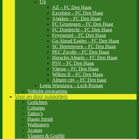
Uit
AZ – FC Den Haag
Excelsior – FC Den Haag
Ajakkes – FC Den Haag
FC Groningen – FC Den Haag
FC Dordrecht – FC Den Haag
Feyenoord – FC Den Haag
Go Ahead Eagles – FC Den Haag
SC Heerenveen – FC Den Haag
PEC Zwolle – FC Den Haag
Heracles Almelo – FC Den Haag
PSV – FC Den Haag
Vitesse – FC Den Haag
Willem II – FC Den Haag
Almere city – FC Den haag
Legia Warszawa – Lech Poznan
Volledig programma
Voor en door supporters
Gedichten
Columns
Tattoo’s
Haags Spruit
Wallpapers
Avatars
Vlaggen & Graffiti