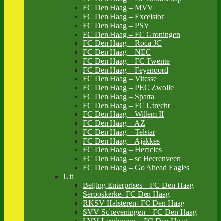
FC Den Haag – MVV
FC Den Haag – Excelsior
FC Den Haag – PSV
FC Den Haag – FC Groningen
FC Den Haag – Roda JC
FC Den Haag – NEC
FC Den Haag – FC Twente
FC Den Haag – Feyenoord
FC Den Haag – Vitesse
FC Den Haag – PEC Zwolle
FC Den Haag – Sparta
FC Den Haag – FC Utrecht
FC Den Haag – Willem II
FC Den Haag – AZ
FC Den Haag – Telstar
FC Den Haag – Ajakkes
FC Den Haag – Heracles
FC Den Haag – sc Heerenveen
FC Den Haag – Go Ahead Eagles
Uit
Beijing Enterprises – FC Den Haag
Serooskerke- FC Den Haag
RKSV Halsteren- FC Den Haag
SVV Scheveningen – FC Den Haag
LVV Lugdumun – FC Den Haag