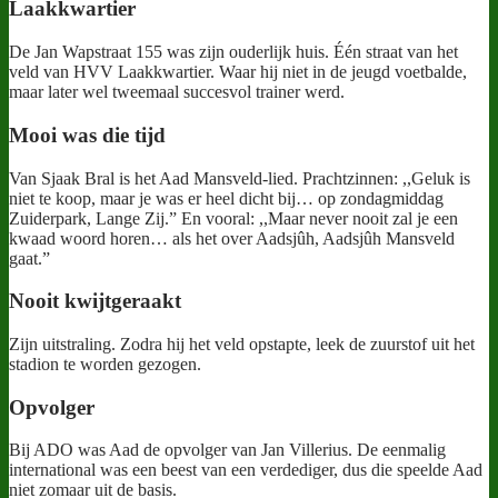
Laakkwartier
De Jan Wapstraat 155 was zijn ouderlijk huis. Één straat van het
veld van HVV Laakkwartier. Waar hij niet in de jeugd voetbalde,
maar later wel tweemaal succesvol trainer werd.
Mooi was die tijd
Van Sjaak Bral is het Aad Mansveld-lied. Prachtzinnen: ,,Geluk is
niet te koop, maar je was er heel dicht bij… op zondagmiddag
Zuiderpark, Lange Zij.” En vooral: ,,Maar never nooit zal je een
kwaad woord horen… als het over Aadsjûh, Aadsjûh Mansveld
gaat.”
Nooit kwijtgeraakt
Zijn uitstraling. Zodra hij het veld opstapte, leek de zuurstof uit het
stadion te worden gezogen.
Opvolger
Bij ADO was Aad de opvolger van Jan Villerius. De eenmalig
international was een beest van een verdediger, dus die speelde Aad
niet zomaar uit de basis.